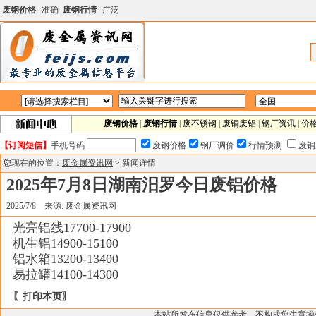
废钢价格
--准确
废钢行情
--广泛
废钢价格
|
废钢行情
|
废不锈钢
|
废铜废铝
|
钢厂资讯
|
价
【订阅短信】
手机号码
废钢价格
钢厂调价
行情预测
废铜
您现在的位置：
废金属资讯网
> 新闻详情
2025年7月8日湖南汨罗今日废铝价格
2025/7/8 来源: 废金属资讯网
光亮铝线17700-17900
机生铝14900-15100
铝水箱13200-13400
易拉罐14100-14300
〖打印本页〗
本站所发布信息仅供参考，不构成您生意