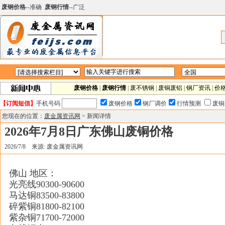
废钢价格
--准确
废钢行情
--广泛
废钢价格
|
废钢行情
|
废不锈钢
|
废铜废铝
|
钢厂资讯
|
价
【订阅短信】
手机号码
废钢价格
钢厂调价
行情预测
废铜
您现在的位置：
废金属资讯网
> 新闻详情
2026年7月8日广东佛山废铜价格
2026/7/8 来源: 废金属资讯网
佛山 地区：
光亮线90300-90600
马达铜83500-83800
碎紫铜81800-82100
紫杂铜71700-72000