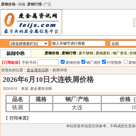
废钢价格
--准确
废钢行情
--广泛
废钢价格
|
废钢行情
|
废不锈钢
|
废铜废铝
|
钢厂资讯
|
价
【订阅短信】
手机号码
废钢价格
钢厂调价
行情预测
废铜
您现在的位置：
废金属资讯网
> 新闻详情
2026年6月10日大连铁屑价格
2026/6/10 来源: 废金属资讯网
品名
规格
钢厂/产地
价格（
1
铁屑
大连
〖打印本页〗
本站所发布信息仅供参考，不构成您生意