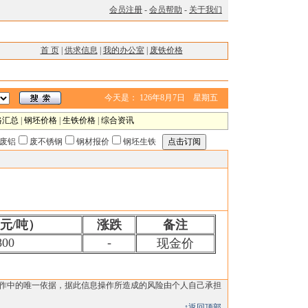
会员注册
-
会员帮助
-
关于我们
首 页
|
供求信息
|
我的办公室
|
废铁价格
今天是：
126年8月7日 星期五
格汇总
|
钢坯价格
|
生铁价格
|
综合资讯
废铝
废不锈钢
钢材报价
钢坯生铁
元/吨）
涨跌
备注
800
-
现金价
操作中的唯一依据，据此信息操作所造成的风险由个人自己承担
↑返回顶部