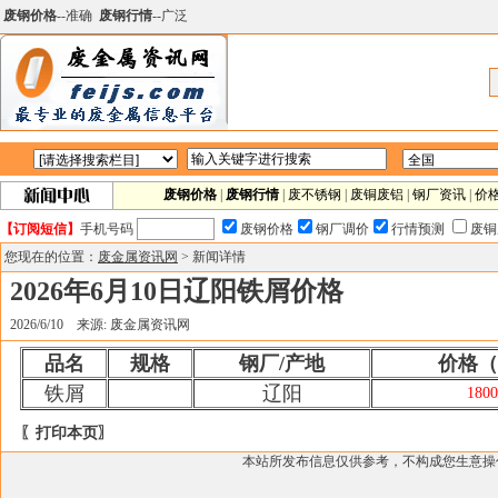
废钢价格
--准确
废钢行情
--广泛
废钢价格
|
废钢行情
|
废不锈钢
|
废铜废铝
|
钢厂资讯
|
价
【订阅短信】
手机号码
废钢价格
钢厂调价
行情预测
废铜
您现在的位置：
废金属资讯网
> 新闻详情
2026年6月10日辽阳铁屑价格
2026/6/10 来源: 废金属资讯网
品名
规格
钢厂/产地
价格（
铁屑
辽阳
1800
〖打印本页〗
本站所发布信息仅供参考，不构成您生意