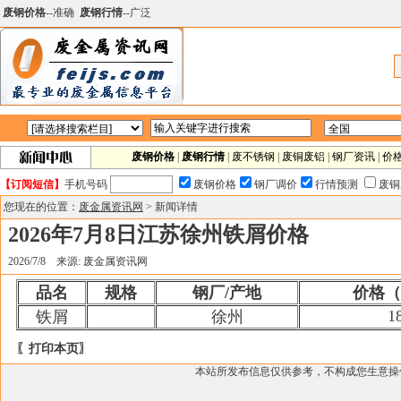
废钢价格
--准确
废钢行情
--广泛
废钢价格
|
废钢行情
|
废不锈钢
|
废铜废铝
|
钢厂资讯
|
价
【订阅短信】
手机号码
废钢价格
钢厂调价
行情预测
废铜
您现在的位置：
废金属资讯网
> 新闻详情
2026年7月8日江苏徐州铁屑价格
2026/7/8 来源: 废金属资讯网
品名
规格
钢厂/产地
价格（
1
铁屑
徐州
〖打印本页〗
本站所发布信息仅供参考，不构成您生意