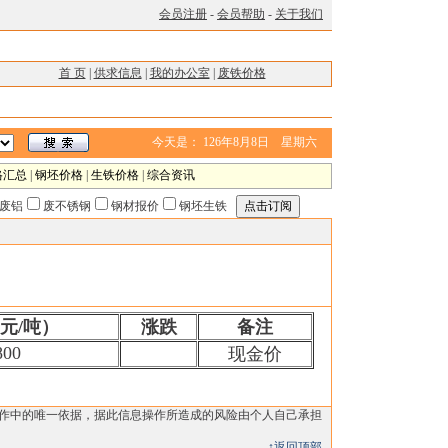
会员注册
-
会员帮助
-
关于我们
首 页
|
供求信息
|
我的办公室
|
废铁价格
今天是：
126年8月8日 星期六
格汇总
|
钢坯价格
|
生铁价格
|
综合资讯
废铝
废不锈钢
钢材报价
钢坯生铁
元/吨）
涨跌
备注
800
现金价
操作中的唯一依据，据此信息操作所造成的风险由个人自己承担
↑返回顶部