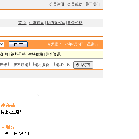
会员注册
-
会员帮助
-
关于我们
首 页
|
供求信息
|
我的办公室
|
废铁价格
今天是：
126年8月8日 星期六
格汇总
|
钢坯价格
|
生铁价格
|
综合资讯
废铝
废不锈钢
钢材报价
钢坯生铁