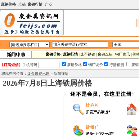
废钢价格
--准确
废钢行情
--广泛
废钢价格
|
废钢行情
|
废不锈钢
|
废铜废铝
|
钢厂资讯
|
价
【订阅短信】
手机号码
废钢价格
钢厂调价
行情预测
废铜
您现在的位置：
废金属资讯网
> 新闻详情
2026年7月8日上海铁屑价格