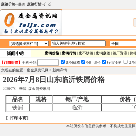
废钢价格
--准确
废钢行情
--广泛
废钢价格
|
废钢行情
|
废不锈钢
|
废铜废铝
|
钢厂资讯
|
价
【订阅短信】
手机号码
废钢价格
钢厂调价
行情预测
废铜
您现在的位置：
废金属资讯网
> 新闻详情
2026年7月8日山东临沂铁屑价格
2026/7/8 来源: 废金属资讯网
品名
规格
钢厂/产地
价格（
1
铁屑
临沂
〖打印本页〗
本站所发布信息仅供参考，不构成您生意