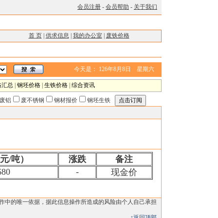
会员注册
-
会员帮助
-
关于我们
首 页
|
供求信息
|
我的办公室
|
废铁价格
今天是：
126年8月8日 星期六
格汇总
|
钢坯价格
|
生铁价格
|
综合资讯
废铝
废不锈钢
钢材报价
钢坯生铁
元/吨）
涨跌
备注
680
-
现金价
操作中的唯一依据，据此信息操作所造成的风险由个人自己承担
↑返回顶部