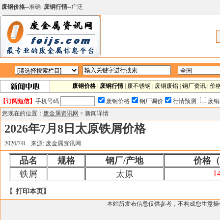
废钢价格
--准确
废钢行情
--广泛
废钢价格
|
废钢行情
|
废不锈钢
|
废铜废铝
|
钢厂资讯
|
价
【订阅短信】
手机号码
废钢价格
钢厂调价
行情预测
废铜
您现在的位置：
废金属资讯网
> 新闻详情
2026年7月8日太原铁屑价格
2026/7/8 来源: 废金属资讯网
品名
规格
钢厂/产地
价格（
1
铁屑
太原
〖打印本页〗
本站所发布信息仅供参考，不构成您生意