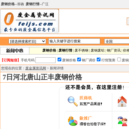
废钢价格
--准确
废钢行情
--广泛
废钢价格
|
废钢行情
|
废不锈钢
|
废铜废铝
|
钢厂资讯
|
价
【订阅短信】
手机号码
废钢价格
钢厂调价
行情预测
废铜
您现在的位置：
废金属资讯网
> 新闻详情
7日河北唐山正丰废钢价格