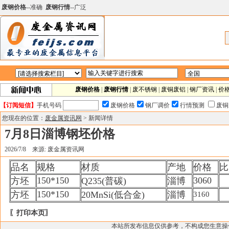
废钢价格
--准确
废钢行情
--广泛
废钢价格
|
废钢行情
|
废不锈钢
|
废铜废铝
|
钢厂资讯
|
价
【订阅短信】
手机号码
废钢价格
钢厂调价
行情预测
废铜
您现在的位置：
废金属资讯网
> 新闻详情
7月8日淄博钢坯价格
2026/7/8 来源: 废金属资讯网
品名
规格
材质
产地
价格
比
150*150
3060
方坯
Q235(普碳)
淄博
150*150
方坯
20MnSi(低合金)
淄博
3160
〖打印本页〗
本站所发布信息仅供参考，不构成您生意