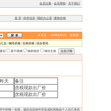
会员注册
-
会员帮助
-
关于我们
首 页
|
供求信息
|
我的办公室
|
废铁价格
今天是：
126年8月6日 星期四
格汇总
|
钢坯价格
|
生铁价格
|
综合资讯
废铝
废不锈钢
钢材报价
钢坯生铁
昨天
备注
含税现款出厂价
含税现款出厂价
操作中的唯一依据，据此信息操作所造成的风险由个人自己承担