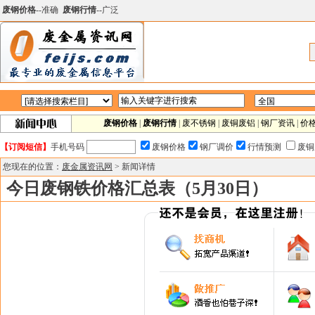
废钢价格
--准确
废钢行情
--广泛
废钢价格
|
废钢行情
|
废不锈钢
|
废铜废铝
|
钢厂资讯
|
价
【订阅短信】
手机号码
废钢价格
钢厂调价
行情预测
废铜
您现在的位置：
废金属资讯网
> 新闻详情
今日废钢铁价格汇总表（5月30日）