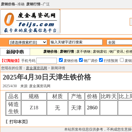
废钢价格
--准确
废钢行情
--广泛
废钢价格
|
废钢行情
|
废不锈钢
|
废铜废铝
|
钢厂资讯
|
价
【订阅短信】
手机号码
废钢价格
钢厂调价
行情预测
废铜
您现在的位置：
废金属资讯网
> 新闻详情
2025年4月30日天津生铁价格
2025/4/30 来源: 废金属资讯网
品名
规格
材质
产地
价格
比昨天
比上
铸造
Z18
2860
无
天津
生铁
〖打印本页〗
本站所发布信息仅供参考，不构成您生意