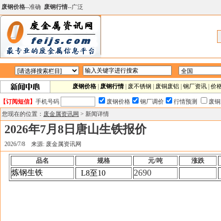
废钢价格
--准确
废钢行情
--广泛
废钢价格
|
废钢行情
|
废不锈钢
|
废铜废铝
|
钢厂资讯
|
价
【订阅短信】
手机号码
废钢价格
钢厂调价
行情预测
废铜
您现在的位置：
废金属资讯网
> 新闻详情
2026年7月8日唐山生铁报价
2026/7/8 来源: 废金属资讯网
品名
规格
元/吨
涨跌
2690
炼钢生铁
L8
至10