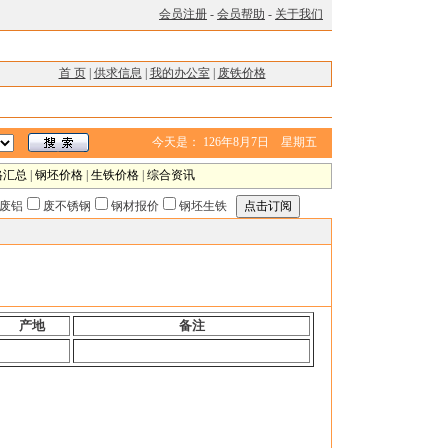
会员注册
-
会员帮助
-
关于我们
首 页
|
供求信息
|
我的办公室
|
废铁价格
今天是：
126年8月7日 星期五
格汇总
|
钢坯价格
|
生铁价格
|
综合资讯
废铝
废不锈钢
钢材报价
钢坯生铁
产地
备注