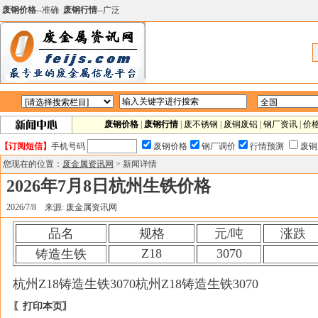
废钢价格
--准确
废钢行情
--广泛
废钢价格
|
废钢行情
|
废不锈钢
|
废铜废铝
|
钢厂资讯
|
价
【订阅短信】
手机号码
废钢价格
钢厂调价
行情预测
废铜
您现在的位置：
废金属资讯网
> 新闻详情
2026年7月8日杭州生铁价格
2026/7/8 来源: 废金属资讯网
品名
规格
元/吨
涨跌
Z18
3070
铸造生铁
杭州Z18铸造生铁3070杭州Z18铸造生铁3070
〖打印本页〗