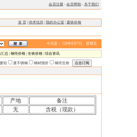
会员注册
-
会员帮助
-
关于我们
首 页
|
供求信息
|
我的办公室
|
废铁价格
今天是：
126年8月7日 星期五
格汇总
|
钢坯价格
|
生铁价格
|
综合资讯
废铝
废不锈钢
钢材报价
钢坯生铁
产地
备注
无
含税（现款）